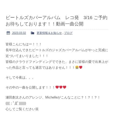
ビートルズカバーアルバム レコ発 3/16 ご予約
お待ちしております！！動画一曲公開
2023.03.02
更新情報＆お知らせ
,
ブログ
皆様こんにちはー！！！
長年仕込んできたビートルズのジャズカバーアルバムがやっと完成に
近づいてまいりました！！！
皆様のクラウドファンディングでできた、まさに皆様の愛で出来上が
った作品と言っても過言ではありません！！！
そして今夜は。。。
その中の一曲を公開します！！！
瀬田創太さんのアレンジ、Michelleがこんなことに？！？！？！
((((；ﾟДﾟ)))))))
心してご覧ください笑