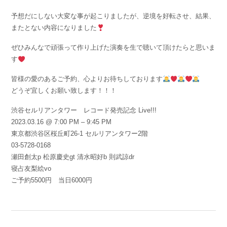
予想だにしない大変な事が起こりましたが、逆境を好転させ、結果、
またとない内容になりました
ぜひみんなで頑張って作り上げた演奏を生で聴いて頂けたらと思いま
す
皆様の愛のあるご予約、心よりお待ちしております
どうぞ宜しくお願い致します！！！
渋谷セルリアンタワー レコード発売記念 Live!!!
2023.03.16 @ 7:00 PM – 9:45 PM
東京都渋谷区桜丘町26-1 セルリアンタワー2階
03-5728-0168
瀬田創太p 松原慶史gt 清水昭好b 則武諒dr
寝占友梨絵vo
ご予約5500円 当日6000円