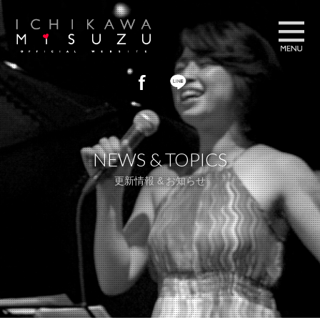
プロフィール
PROFILE
NEWS & TOPICS
ブログ
BLOG
更新情報 & お知らせ
フォトギャラリー
GALLERY
ライブスケジュール
LIVE SCHEDULE
お問い合わせ
CONTACT US
ストア
STORE