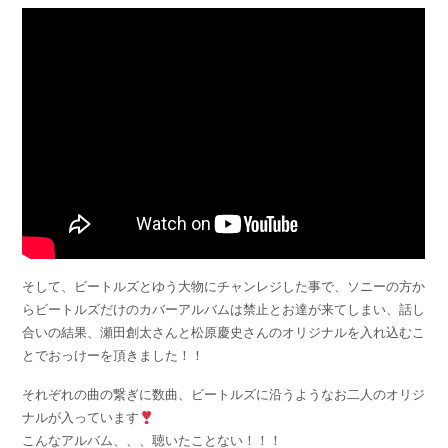
そして、ビートルズとゆう大物にチャンレジした事で、ソニーの方か
らビートルズだけのカバーアルバムは禁止とお達が来てしまい、話し
合いの結果、瀬田創太さんと松原慶史さんのオリジナルを入れ込むこ
とでおっけーを頂きました！！
それぞれの曲の繋ぎに数曲、ビートルズに沿うようなお二人のオリジ
ナルが入っています
こんなアルバム、、、聴いたことない！！！