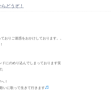
からどうぞ！
っておりご迷惑をおかけしております。。
！
ンドにのめり込んでしまっております笑
た
Yへ！
歌いに歌って生きて行きます