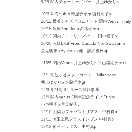
9/29 関内チャーリーズバー 井上ゆかりp
10/3 熱海club.A 寺屋ナオgt 西村明子p
10/11 横浜ジャズプロムナード 関内Venus Trinity
10/15 銀座The deep 鈴木瑶子p
10/13 関内チャーリーズバー 田中愛子p
10/26 赤坂Bflat From Canada Neil Swaison b
魚返明未p Ayuko vo 他 詳細後日up
11/25 関内Venus 井上ゆかりp 平山織絵チェロ
12/1 阿佐ヶ谷スタッカート Julian rose
井上ゆかりp 進藤洋樹gt
12/3-8 飛鳥IIIクルーズ旅仕事
12/9 関内Venus 5周年記念ライブ Trinity
小泉明子p 里見紀子vl
12/10 山梨カフェパストリアス 中村真p
12/11 埼玉上尾プラスイレブン 中村真p
12/12 蓼科ピラタス 中村真p