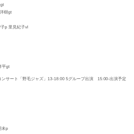
gt
洋樹gt
智子p 里見紀子vl
平gt
サート「野毛ジャズ」13-18:00 5グループ出演 15:00-出演予定
明未p