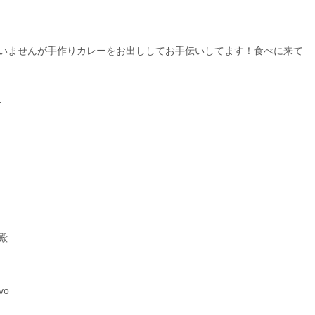
は歌いませんが手作りカレーをお出ししてお手伝いしてます！食べに来て
r
）
殿
vo