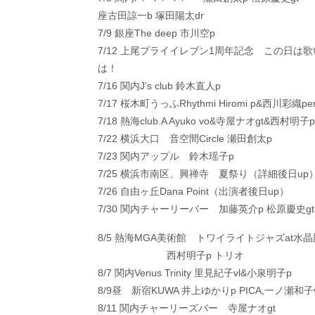
座古田諒一b 塚田陽太dr
7/9 銀座The deep 市川空p
7/12 上尾プライイレブン1周年記念 この日
は！
7/16 関内J’s club 鈴木直人p
7/17 桜木町うっふRhythmi Hiromi p&西川彩織pe
7/18 熱海club.A Ayuko vo&寺屋ナオgt&西村明子p
7/22 横浜大口 音空間Circle 瀬田創太p
7/23 関内アップル 鈴木瑶子p
7/25 横浜市南区、興禅寺 夏祭り（詳細後日up
7/26 自由ヶ丘Dana Point（出演者後日up）
7/30 関内チャーリーバー 加藤英介p 松原慶史gt
8/5 熱海MGA美術館 トワイライトジャズat水晶
西村明子p トリオ
8/7 関内Venus Trinity 里見紀子vl&小泉明子p
8/9昼 新宿KUWA 井上ゆかりp PICA,一ノ瀬和子
8/11 関内チャーリーズバー 寺屋ナオgt