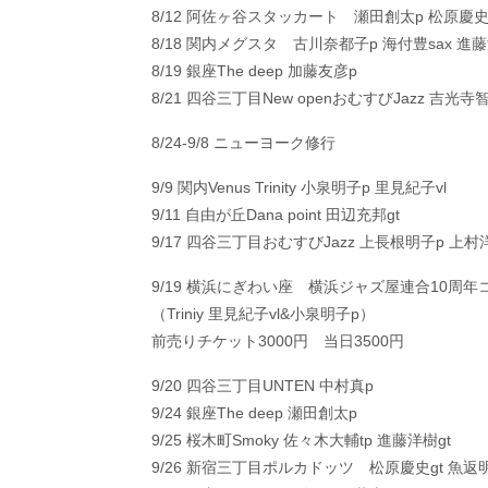
8/12 阿佐ヶ谷スタッカート 瀬田創太p 松原慶史
8/18 関内メグスタ 古川奈都子p 海付豊sax 進藤
8/19 銀座The deep 加藤友彦p
8/21 四谷三丁目New openおむすびJazz 吉光寺
8/24-9/8 ニューヨーク修行
9/9 関内Venus Trinity 小泉明子p 里見紀子vl
9/11 自由が丘Dana point 田辺充邦gt
9/17 四谷三丁目おむすびJazz 上長根明子p 上村洋
9/19 横浜にぎわい座 横浜ジャズ屋連合10周年コン
（Triniy 里見紀子vl&小泉明子p）
前売りチケット3000円 当日3500円
9/20 四谷三丁目UNTEN 中村真p
9/24 銀座The deep 瀬田創太p
9/25 桜木町Smoky 佐々木大輔tp 進藤洋樹gt
9/26 新宿三丁目ポルカドッツ 松原慶史gt 魚返