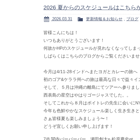
2026 夏からのスケジュールはこちら
2026.03.31
更新情報＆お知らせ
,
ブログ
皆様こんにちは！
いつもありがとうございます！
何故かHPのスケジュールが見れなくなってしま
しばらくはこちらのブログからご覧くださいませ
今月は4/11-28インドへまたヨガとカレーの旅へ
初のゴア&ケララ州への旅は最高な日々で益々イ
そして、５月は沖縄の離島にてツアーへ参りまし
西表島の星空はやはりゴージャスでした。。
そしてこれから８月はボイトレの先生に会いにN
今年も色鮮やかなスケジュール楽しく生き生きと
さぁ皆様夏も楽しみましょう〜！
どうぞ宜しくお願い申し上げます！
7/8 関内バーバーバー 瀬田創太p 松原慶史gt