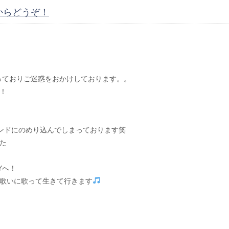
からどうぞ！
っておりご迷惑をおかけしております。。
！
ンドにのめり込んでしまっております笑
た
Yへ！
歌いに歌って生きて行きます