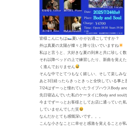
皆様こんにちは
夏いかがお過ごしですか？
外は真夏の太陽が燦々と降り注いでいますね
私はと言うと、大好きな夏の到来と共に珍しく数
それ以降ベッドの上で練習したり、新曲を覚えた
く進んでおりません
そんな中でとてつもなく嬉しい、そして楽しみな
あと3日経ったらきっときっと全快している事と
7/24はずーっと憧れていたライブハウスBody an
先日寝込んでいた私のケータイにBody and s
今までずーっとお客様としてお店に通っていた私
していませんでした笑
なんだかとても感慨深いです。。。
こんな小さなことに幸せと感激を覚えることが私