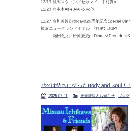
12/13 群馬スウィングセカンド 中村真p
12/23 六本木Alfie Ayuko vo他
12/27 市川美鈴Birthday&20周年記念Special Dinner
横浜ニューグランドホテル 詳細後日UP!
瀬田創太p 松原慶史gt Dinner&Free drink&Mus
7/24は待ちに待ったBody and Soul！
2025.07.21
更新情報＆お知らせ
,
ブログ