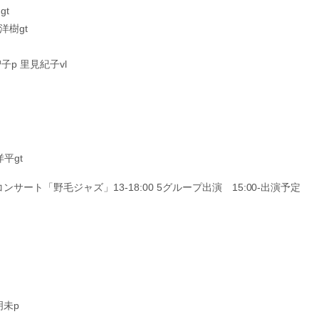
gt
洋樹gt
智子p 里見紀子vl
平gt
サート「野毛ジャズ」13-18:00 5グループ出演 15:00-出演予定
明未p