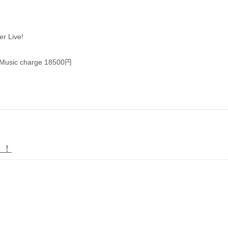
 Live!
ic charge 18500円
！！