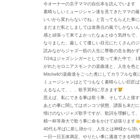
今オーナーの京子ママの自伝本を読んでいます
素晴らしいミュージシャン達を見てきたママの厳
いいから変わらないでね」と言ってもらえた事に
まだまだ私としましては改善点の嵐でしかないん
感と頑張って来てよかったなぁとゆう気持ちで、
なりました、厳しくて優しい目元にたくさんのジ
読みながらジャズ一筋の人生に尊敬の念を抱かず
7/24はジャズシンガーとして歌って来た中で、
がれたセロニアスモンクの楽曲達と、人生を色と
Mitchellの楽曲達をごった煮にしてカラフルな
ミュージシャンはとてつもなく素晴らしい巨匠ば
えるなんて、、、歌手冥利に尽きます
思えば、私にできる事は歌う事、そして人と接す
あとの事に関してはポンコツ状態、譜面も未だに
情けのないジャズ歌手ですが、歌詞を理解して、
精一杯等身大で歌う事に命をかけて頑張ります
40代も半ばに差し掛かり、人生とは神様から頂
一日一日五体満足、やりたい事に邁進できる時間