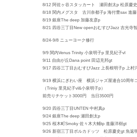
8/12 阿佐ヶ谷スタッカート 瀬田創太p 松原慶史
8/18 関内メグスタ 古川奈都子p 海付豊sax 進藤
8/19 銀座The deep 加藤友彦p
8/21 四谷三丁目New openおむすびJazz 吉光寺
8/24-9/8 ニューヨーク修行
9/9 関内Venus Trinity 小泉明子p 里見紀子vl
9/11 自由が丘Dana point 田辺充邦gt
9/17 四谷三丁目おむすびJazz 上長根明子p 上村洋
9/19 横浜にぎわい座 横浜ジャズ屋連合10周年コン
（Triniy 里見紀子vl&小泉明子p）
前売りチケット3000円 当日3500円
9/20 四谷三丁目UNTEN 中村真p
9/24 銀座The deep 瀬田創太p
9/25 桜木町Smoky 佐々木大輔tp 進藤洋樹gt
9/26 新宿三丁目ポルカドッツ 松原慶史gt 魚返