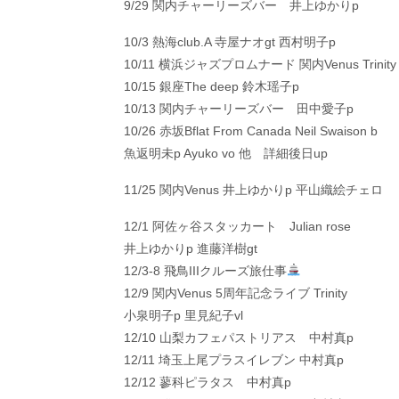
9/29 関内チャーリーズバー 井上ゆかりp
10/3 熱海club.A 寺屋ナオgt 西村明子p
10/11 横浜ジャズプロムナード 関内Venus Trinity
10/15 銀座The deep 鈴木瑶子p
10/13 関内チャーリーズバー 田中愛子p
10/26 赤坂Bflat From Canada Neil Swaison b
魚返明未p Ayuko vo 他 詳細後日up
11/25 関内Venus 井上ゆかりp 平山織絵チェロ
12/1 阿佐ヶ谷スタッカート Julian rose
井上ゆかりp 進藤洋樹gt
12/3-8 飛鳥IIIクルーズ旅仕事
12/9 関内Venus 5周年記念ライブ Trinity
小泉明子p 里見紀子vl
12/10 山梨カフェパストリアス 中村真p
12/11 埼玉上尾プラスイレブン 中村真p
12/12 蓼科ピラタス 中村真p