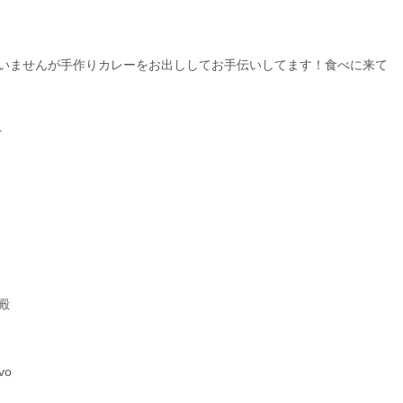
は歌いませんが手作りカレーをお出ししてお手伝いしてます！食べに来て
r
）
殿
vo