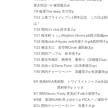
座古田諒一b 塚田陽太dr
7/9 銀座The deep 市川空p
7/12 上尾プライイレブン1周年記念 この日
は！
7/16 関内J’s club 鈴木直人p
7/17 桜木町うっふRhythmi Hiromi p&西川彩織pe
7/18 熱海club.A Ayuko vo&寺屋ナオgt&西村明子p
7/22 横浜大口 音空間Circle 瀬田創太p
7/23 関内アップル 鈴木瑶子p
7/25 横浜市南区、興禅寺 夏祭り（詳細後日up
7/26 自由ヶ丘Dana Point（出演者後日up）
7/30 関内チャーリーバー 加藤英介p 松原慶史gt
8/5 熱海MGA美術館 トワイライトジャズat水晶
西村明子p トリオ
8/7 関内Venus Trinity 里見紀子vl&小泉明子p
8/9昼 新宿KUWA 井上ゆかりp PICA,一ノ瀬和子
8/11 関内チャーリーズバー 寺屋ナオgt