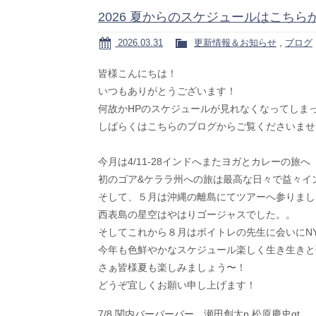
2026 夏からのスケジュールはこちら
2026.03.31
更新情報＆お知らせ
,
ブログ
皆様こんにちは！
いつもありがとうございます！
何故かHPのスケジュールが見れなくなってしま
しばらくはこちらのブログからご覧くださいませ
今月は4/11-28インドへまたヨガとカレーの旅へ
初のゴア&ケララ州への旅は最高な日々で益々イ
そして、５月は沖縄の離島にてツアーへ参りまし
西表島の星空はやはりゴージャスでした。。
そしてこれから８月はボイトレの先生に会いにN
今年も色鮮やかなスケジュール楽しく生き生きと
さぁ皆様夏も楽しみましょう〜！
どうぞ宜しくお願い申し上げます！
7/8 関内バーバーバー 瀬田創太p 松原慶史gt