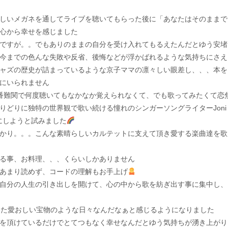
しいメガネを通してライブを聴いてもらった後に「あなたはそのままで
心から幸せを感じました
ですが。。でもありのままの自分を受け入れてもるえたんだとゆう安堵
今までの色んな失敗や反省、後悔などが浮かばれるような気持ちにさえ
ャズの歴史が詰まっているような京子ママの凛々しい眼差し、、、本を
にいられません
1番難関で何度聴いてもなかなか覚えられなくて、でも歌ってみたくて恋
りどりに独特の世界観で歌い続ける憧れのシンガーソングライターJoni
夜にしようと試みました
かり。。。こんな素晴らしいカルテットに支えて頂き愛する楽曲達を歌
る事、お料理、、、くらいしかありません
あまり読めず、コードの理解もお手上げ
自分の人生の引き出しを開けて、心の中から歌を紡ぎ出す事に集中し、
いた愛おしい宝物のような日々なんだなぁと感じるようになりました
を頂けているだけでとてつもなく幸せなんだとゆう気持ちが湧き上がり