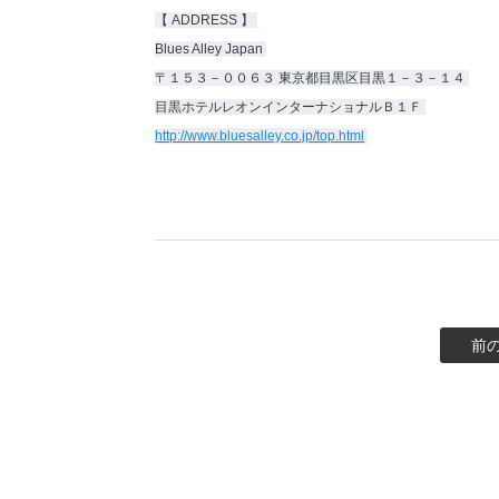
【 ADDRESS 】
Blues Alley Japan
〒１５３－００６３ 東京都目黒区目黒１－３－１４
目黒ホテルレオンインターナショナルＢ１Ｆ
http://www.bluesalley.co.jp/top.html
前